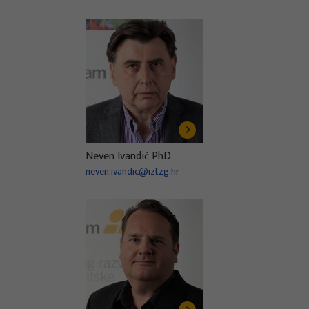
Neven Ivandić PhD
neven.ivandic@iztzg.hr