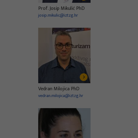
Prof. Josip Mikulić PhD
josip.mikulic@iztzg.hr
Vedran Milojica PhD
vedran.milojica@iztzg.hr