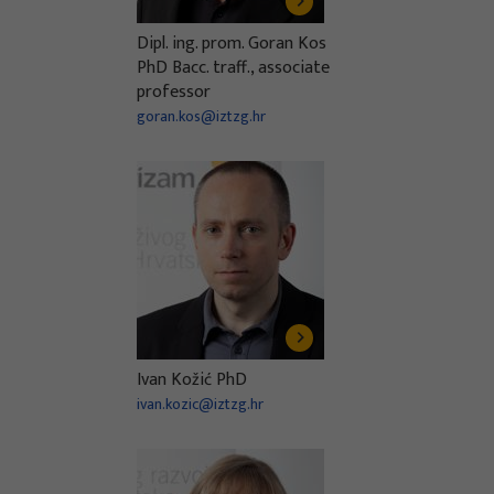
Dipl. ing. prom. Goran Kos
PhD Bacc. traff., associate
professor
goran.kos@iztzg.hr
Ivan Kožić PhD
ivan.kozic@iztzg.hr