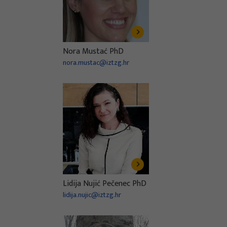
Nora Mustać PhD
nora.mustac@iztzg.hr
Lidija Nujić Pečenec PhD
lidija.nujic@iztzg.hr