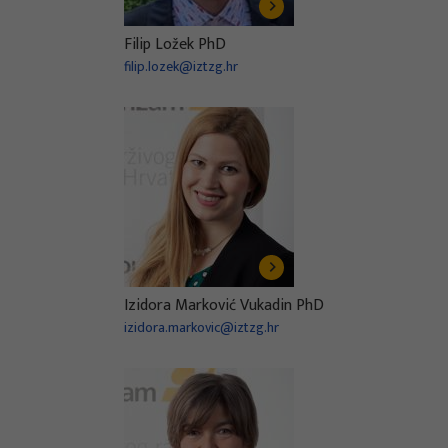
Filip Ložek PhD
filip.lozek@iztzg.hr
Izidora Marković Vukadin PhD
izidora.markovic@iztzg.hr