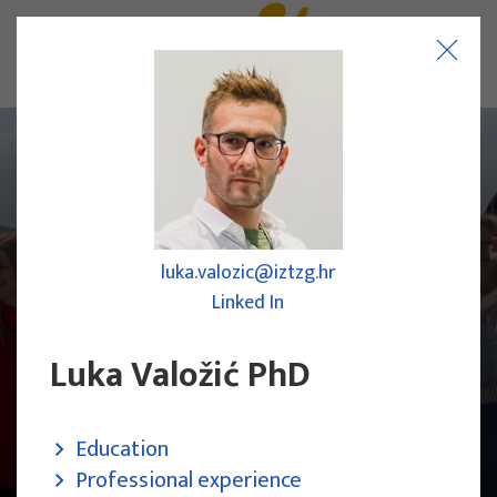
luka.valozic@iztzg.hr
Linked In
Luka Valožić PhD
Education
Research Team
Professional experience