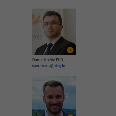
Damir Krešić PhD
damir.kresic@iztzg.hr