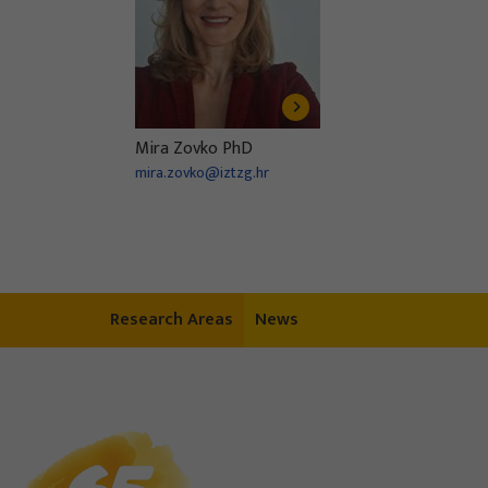
Mira Zovko PhD
mira.zovko@iztzg.hr
Research Areas
News