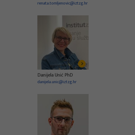
renata.tomljenovic@iztzg.hr
Danijela Unić PhD
danijela.unic@iztzg.hr