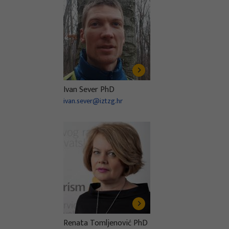
Ivan Sever PhD
ivan.sever@iztzg.hr
Renata Tomljenović PhD