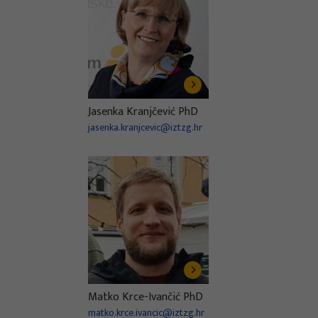
Jasenka Kranjčević PhD
jasenka.kranjcevic@iztzg.hr
Matko Krce-Ivančić PhD
matko.krce.ivancic@iztzg.hr