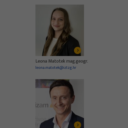
Leona Matotek mag.geogr.
leona.matotek@iztzg.hr