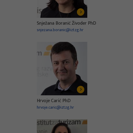
Snježana Boranić Živoder PhD
snjezana.boranic@iztzg.hr
Hrvoje Carić PhD
hrvoje.caric@iztzg.hr