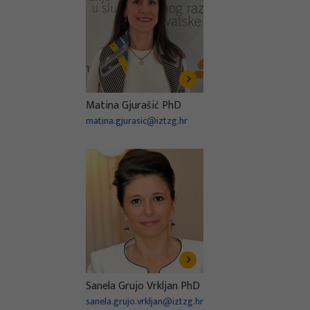
Matina Gjurašić PhD
matina.gjurasic@iztzg.hr
Sanela Grujo Vrkljan PhD
sanela.grujo.vrkljan@iztzg.hr