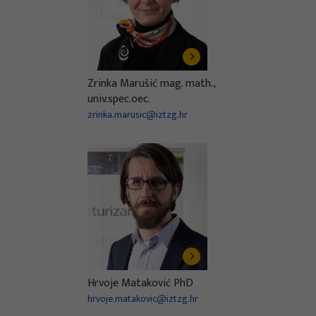
Zrinka Marušić mag. math.,
univ.spec.oec.
zrinka.marusic@iztzg.hr
Hrvoje Mataković PhD
hrvoje.matakovic@iztzg.hr