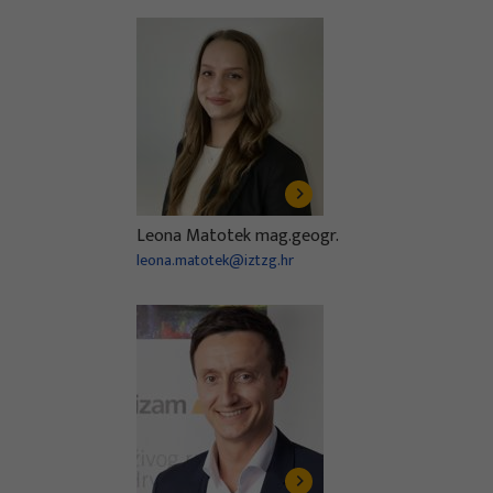
Leona Matotek mag.geogr.
leona.matotek@iztzg.hr