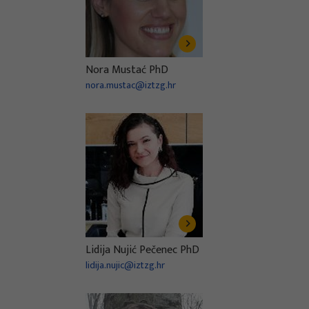
Nora Mustać PhD
nora.mustac@iztzg.hr
Lidija Nujić Pečenec PhD
lidija.nujic@iztzg.hr