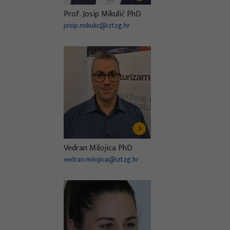
Prof. Josip Mikulić PhD
josip.mikulic@iztzg.hr
Vedran Milojica PhD
vedran.milojica@iztzg.hr