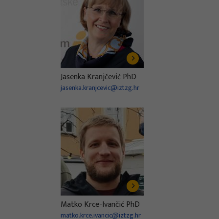
Jasenka Kranjčević PhD
jasenka.kranjcevic@iztzg.hr
Matko Krce-Ivančić PhD
matko.krce.ivancic@iztzg.hr