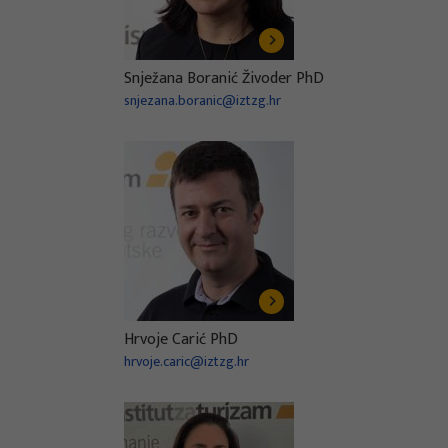
Snježana Boranić Živoder PhD
snjezana.boranic@iztzg.hr
Hrvoje Carić PhD
hrvoje.caric@iztzg.hr