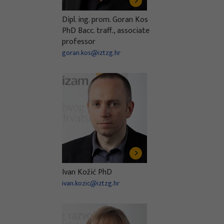
Dipl. ing. prom. Goran Kos
PhD Bacc. traff., associate
professor
goran.kos@iztzg.hr
Ivan Kožić PhD
ivan.kozic@iztzg.hr