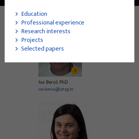
Education
PHOTO:
ZAPOSLENICI INSTITUTA ZA TURIZAM
Professional experience
Research interests
Projects
Selected papers
Ivo Beroš PhD
ivo.beros@iztzg.hr