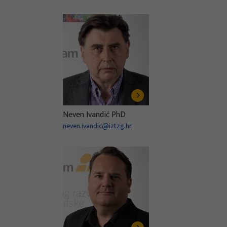
Neven Ivandić PhD
neven.ivandic@iztzg.hr