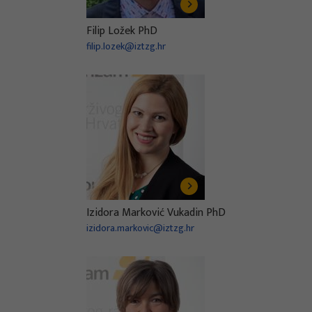
Filip Ložek PhD
filip.lozek@iztzg.hr
Izidora Marković Vukadin PhD
izidora.markovic@iztzg.hr