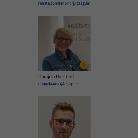
renata.tomljenovic@iztzg.hr
Danijela Unić PhD
danijela.unic@iztzg.hr