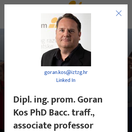
goran.kos@iztzg.hr
Linked In
Dipl. ing. prom. Goran
Kos PhD Bacc. traff.,
associate professor
Research Team