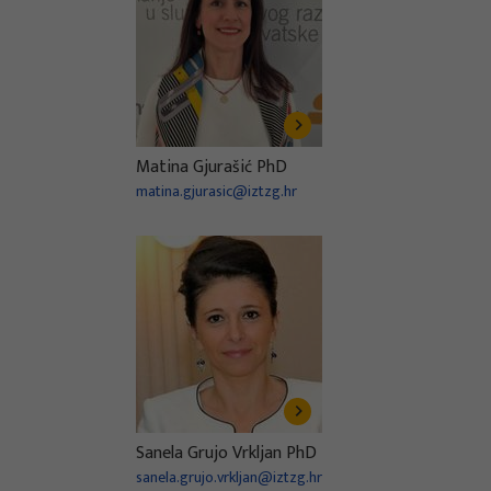
Matina Gjurašić PhD
matina.gjurasic@iztzg.hr
Sanela Grujo Vrkljan PhD
sanela.grujo.vrkljan@iztzg.hr