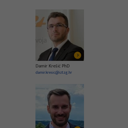
Damir Krešić PhD
damir.kresic@iztzg.hr