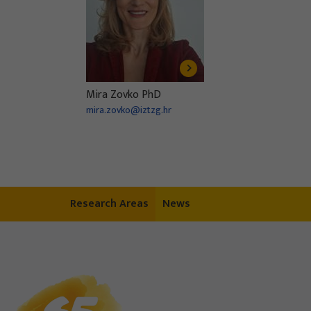
Mira Zovko PhD
mira.zovko@iztzg.hr
Research Areas
News