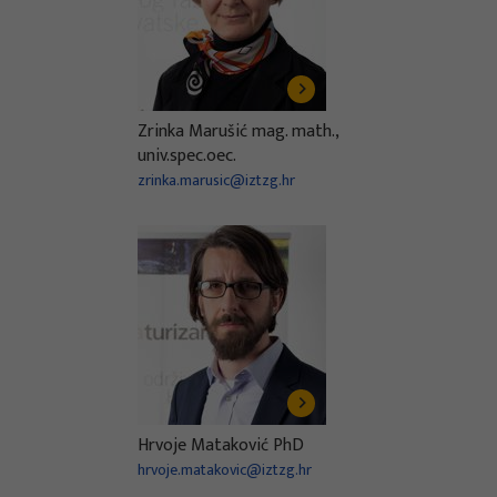
Zrinka Marušić mag. math.,
univ.spec.oec.
zrinka.marusic@iztzg.hr
Hrvoje Mataković PhD
hrvoje.matakovic@iztzg.hr