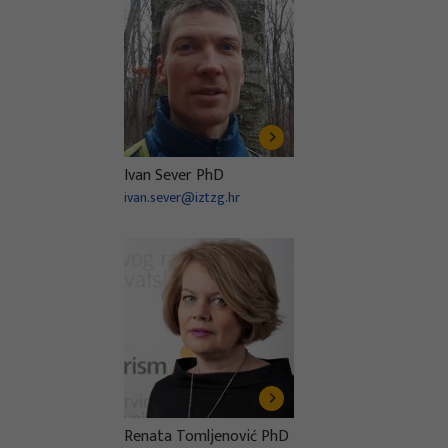
Ivan Sever PhD
ivan.sever@iztzg.hr
Renata Tomljenović PhD