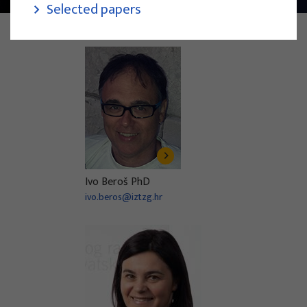
Selected papers
PHOTO:
ZAPOSLENICI INSTITUTA ZA TURIZAM
Ivo Beroš PhD
ivo.beros@iztzg.hr