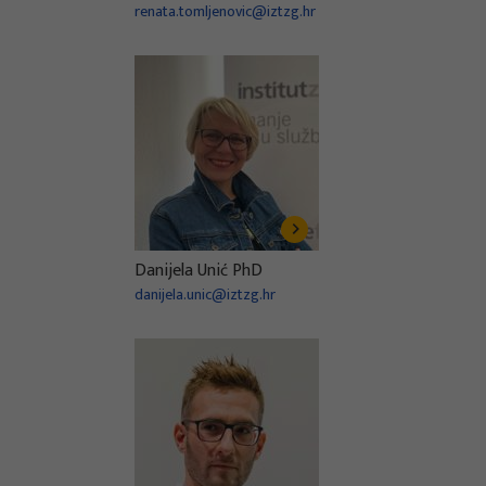
renata.tomljenovic@iztzg.hr
Danijela Unić PhD
danijela.unic@iztzg.hr