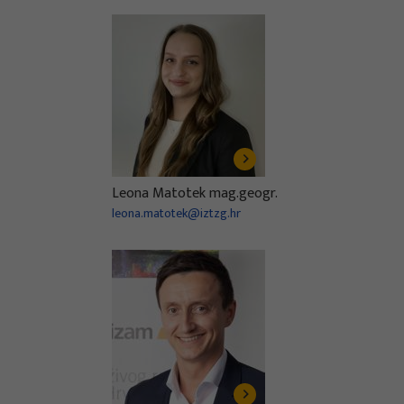
Leona Matotek mag.geogr.
leona.matotek@iztzg.hr