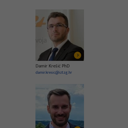
Damir Krešić PhD
damir.kresic@iztzg.hr