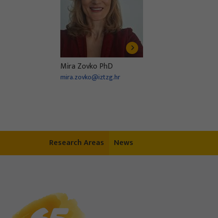
Mira Zovko PhD
mira.zovko@iztzg.hr
Research Areas
News