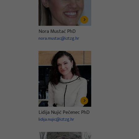
Nora Mustać PhD
nora.mustac@iztzg.hr
Lidija Nujić Pečenec PhD
lidija.nujic@iztzg.hr