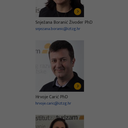
Snježana Boranić Živoder PhD
snjezana.boranic@iztzg.hr
Hrvoje Carić PhD
hrvoje.caric@iztzg.hr