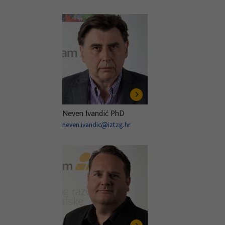
Neven Ivandić PhD
neven.ivandic@iztzg.hr