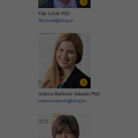
Filip Ložek PhD
filip.lozek@iztzg.hr
Izidora Marković Vukadin PhD
izidora.markovic@iztzg.hr