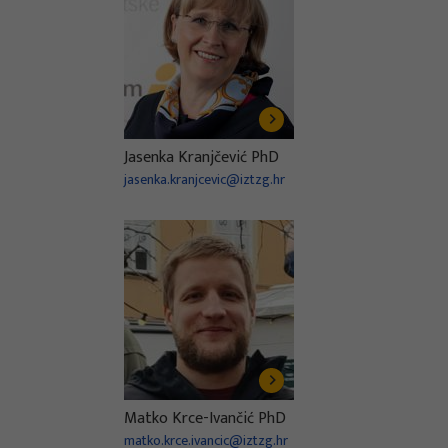
Jasenka Kranjčević PhD
jasenka.kranjcevic@iztzg.hr
Matko Krce-Ivančić PhD
matko.krce.ivancic@iztzg.hr