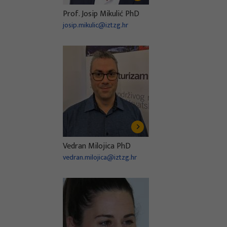
Prof. Josip Mikulić PhD
josip.mikulic@iztzg.hr
Vedran Milojica PhD
vedran.milojica@iztzg.hr