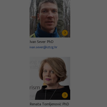
Ivan Sever PhD
ivan.sever@iztzg.hr
Renata Tomljenović PhD