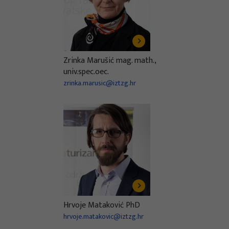
Zrinka Marušić mag. math.,
univ.spec.oec.
zrinka.marusic@iztzg.hr
Hrvoje Mataković PhD
hrvoje.matakovic@iztzg.hr