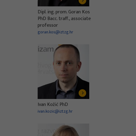
Dipl. ing. prom. Goran Kos
PhD Bacc. traff., associate
professor
goran.kos@iztzg.hr
Ivan Kožić PhD
ivan.kozic@iztzg.hr