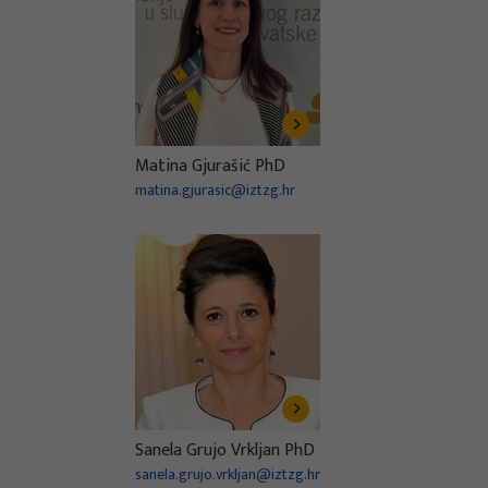
Matina Gjurašić PhD
matina.gjurasic@iztzg.hr
Sanela Grujo Vrkljan PhD
sanela.grujo.vrkljan@iztzg.hr