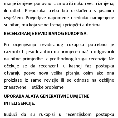
manje izmjene; ponovno razmotriti nakon većih izmjena;
ili odbiti. Preporuka treba biti usklađena s pisanim
izvješćem. Povjerljive napomene uredniku namijenjene
su pitanjima koja se ne trebaju priopćiti autorima.
RECENZIRANJE REVIDIRANOG RUKOPISA.
Pri ocjenjivanju revidiranog rukopisa potrebno je
razmotriti jesu li autori na primjeren način odgovorili
na bitne primjedbe iz prethodnog kruga recenzije. Ne
očekuje se da recenzenti u kasnoj fazi postupka
otvaraju posve nova velika pitanja, osim ako ona
proizlaze iz same revizije ili se odnose na ozbiljne
znanstvene ili etičke probleme.
UPORABA ALATA GENERATIVNE UMJETNE
INTELIGENCIJE.
Budući da su rukopisi u recenzijskom postupku