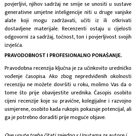
povjerljivi, njihov sadržaj ne smije se unositi u sustave
generativne umjetne inteligencije niti u druge vanjske
alate koji mogu zadržavati, učiti iz ili otkrivati
dostavljene materijale. Recenzenti ostaju u cijelosti
odgovorni za sadržaj, točnost, ton i povjerljivost svojih
izvješća.
PRAVODOBNOST I PROFESIONALNO PONAŠANJE.
Pravodobna recenzija ključna je za učinkovito uredničko
vođenje časopisa. Ako zbog nepredviđenih okolnosti
recenziju ne možete dovršiti u roku, molimo Vas da o
tome što prije obavijestite urednika. Časopis osobito
cijeni recenzije koje su pravične, kolegijalne i razvojno
usmjerene, osobito kada rukopis pokazuje potencijal, ali
ga je potrebno doraditi prije moguće objave.
Ove upute treba čitati zajedno s Uputama za autore i