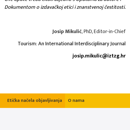
Dokumentom o izdavačkoj etici i znanstvenoj čestitosti.
Josip Mikulić
, PhD, Editor-in-Chief
Tourism: An International Interdisciplinary Journal
josip.mikulic@iztzg.hr
Etička načela objavljivanja
O nama