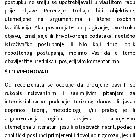
postupku ne smiju se upotrebljavati u vlastitom radu
prije objave. Recenzije trebaju biti objektivne,
utemeljene na argumentima i lišene osobnih
kvalifikacija. Ako posumnjate na plagiranje, dvostruku
objavu, izmišljanje ili krivotvorenje podataka, neetično
istraživačko postupanje ili bilo koji drugi oblik
nepoštenog postupanja, molimo Vas da o tome
obavijestite urednika u povjerljivim komentarima.
ŠTO VREDNOVATI.
Od recenzenata se očekuje da procijene bavi li se
rukopis relevantnim i zanimljivim pitanjem za
interdisciplinarno područje turizma; donosi li jasan
doprinos teoriji, metodologiji i/ili praksi; je li
argumentacija logično razvijena i primjereno
utemeljena u literaturi; jesu li istraživački nacrt, podaci i
analitički postupci primjereni i dovoljno rigorozni; jesu li