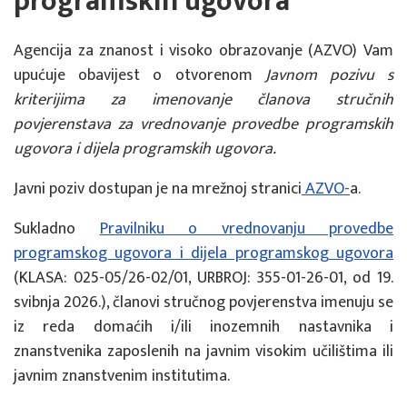
programskih ugovora
Agencija za znanost i visoko obrazovanje (AZVO) Vam
upućuje obavijest o otvorenom
Javnom pozivu s
kriterijima za imenovanje članova stručnih
povjerenstava za vrednovanje provedbe programskih
ugovora i dijela programskih ugovora.
Javni poziv dostupan je na mrežnoj stranici
AZVO
-
a.
Sukladno
Pravilniku o vrednovanju provedbe
programskog ugovora i dijela programskog ugovora
(KLASA: 025-05/26-02/01, URBROJ: 355-01-26-01, od 19.
svibnja 2026.), članovi stručnog povjerenstva imenuju se
iz reda domaćih i/ili inozemnih nastavnika i
znanstvenika zaposlenih na javnim visokim učilištima ili
javnim znanstvenim institutima.