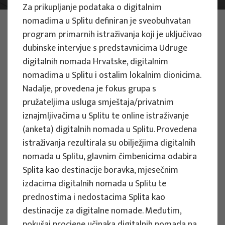
Za prikupljanje podataka o digitalnim
nomadima u Splitu definiran je sveobuhvatan
FOTO:
ILUSTRATIVNA FOTOGRAFIJA
program primarnih istraživanja koji je uključivao
Projekti
dubinske intervjue s predstavnicima Udruge
digitalnih nomada Hrvatske, digitalnim
nomadima u Splitu i ostalim lokalnim dionicima.
Filtriraj
Nadalje, provedena je fokus grupa s
Sve
pružateljima usluga smještaja/privatnim
iznajmljivačima u Splitu te online istraživanje
(anketa) digitalnih nomada u Splitu. Provedena
istraživanja rezultirala su obilježjima digitalnih
nomada u Splitu, glavnim čimbenicima odabira
Traži
Splita kao destinacije boravka, mjesečnim
izdacima digitalnih nomada u Splitu te
prednostima i nedostacima Splita kao
STRUČNI PROJEKTI
destinacije za digitalne nomade. Međutim,
pokušaj procjene učinaka digitalnih nomada na
Strateške smjernice za razvoj turizma