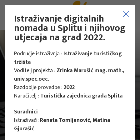
Istraživanje digitalnih
nomada u Splitu i njihovog
utjecaja na grad 2022.
Područje istraživnja :
Istraživanje turističkog
tržišta
Voditelj projekta :
Zrinka Marušić mag. math.,
univ.spec.oec.
Razdoblje provedbe :
2022
Naručitelj :
Turistička zajednica grada Splita
Suradnici
Istraživači:
Renata Tomljenović, Matina
Gjurašić
Projekti
Stručni projekti