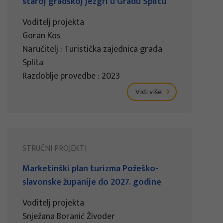
staroj gradskoj jezgri u Gradu Splitu
Voditelj projekta
Goran Kos
Naručitelj : Turistička zajednica grada
Splita
Razdoblje provedbe : 2023
Vidi više
STRUČNI PROJEKTI
Marketinški plan turizma Požeško-
slavonske županije do 2027. godine
Voditelj projekta
Snježana Boranić Živoder