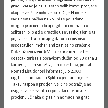
grad ukazao je na izuzetno velik izazov procjene
u gradu Osijeku
ukupne veličine njihove potražnje. Naime, za
Voditelj projekta
sada nema načina na koji bi se pouzdano
Snježana Boranić Živoder
mogao procijeniti broj digitalnih nomada u
Naručitelj : Turistička zajednica grada
Splitu (ni bilo gdje drugdje u Hrvatskoj) jer je ta
Osijeka
pojava relativno novijeg datuma i još nisu
Razdoblje provedbe : 2024
uspostavljeni mehanizmi za njezino praćenje.
Vidi više
Dok službeni izvor (eVisitor) prepoznaje tek
desetak turista s boravkom dužim od 90 dana u
komercijalnim smještajnim objektima, portal
Nomad List donosi informaciju o 2.000
digitalnih nomada u Splitu u jednom mjesecu.
STRUČNI PROJEKTI
Takav raspon u procjeni veličine potražnje ne
Strategija turizma Šibensko-kninske
osigurava relevantnu i pouzdanu osnovu za
županije do 2030. godine
procjenu učinaka digitalnih nomada na grad.
Voditelj projekta