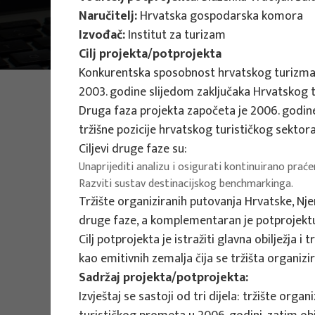
Naručitelj:
Hrvatska gospodarska komora
Projekti
Stručni projekti
Izvođač:
Institut za turizam
Cilj projekta/potprojekta
Konkurentska sposobnost hrvatskog turizma j
FOTO:
ILUSTRATIVNA FOTOGRAFIJA
2003. godine slijedom zaključaka Hrvatskog t
Projekti
Druga faza projekta započeta je 2006. godine.
tržišne pozicije hrvatskog turističkog sekto
Ciljevi druge faze su:
Unaprijediti analizu i osigurati kontinuirano prać
Filtriraj
Razviti sustav destinacijskog benchmarkinga.
Tržište organiziranih putovanja Hrvatske, Nje
Sve
druge faze, a komplementaran je potprojektu
Cilj potprojekta je istražiti glavna obilježja
kao emitivnih zemalja čija se tržišta organizi
Sadržaj projekta/potprojekta:
STRUČNI PROJEKTI
Izvještaj se sastoji od tri dijela: tržište org