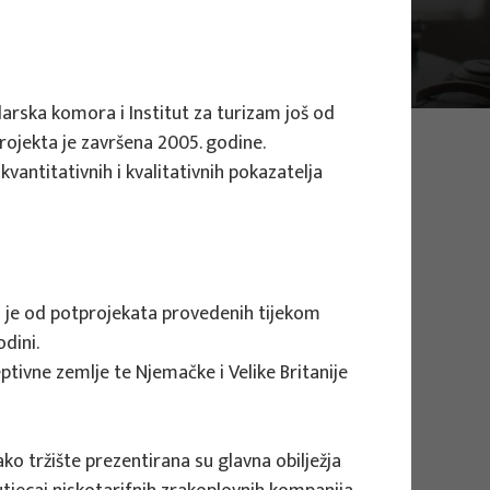
rska komora i Institut za turizam još od
rojekta je završena 2005. godine.
vantitativnih i kvalitativnih pokazatelja
an je od potprojekata provedenih tijekom
Traži
dini.
eptivne zemlje te Njemačke i Velike Britanije
STRUČNI PROJEKTI
vako tržište prezentirana su glavna obilježja