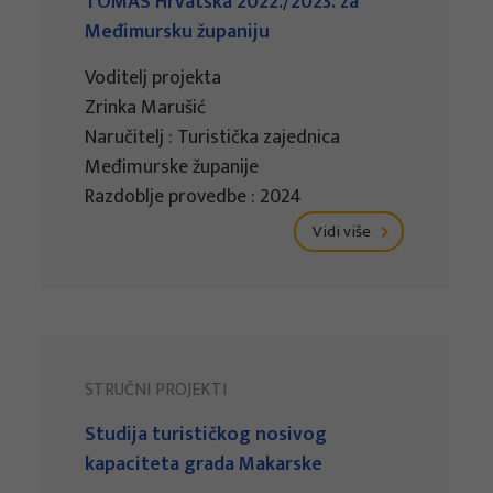
TOMAS Hrvatska 2022./2023. za
Međimursku županiju
Voditelj projekta
Zrinka Marušić
Naručitelj : Turistička zajednica
Međimurske županije
Razdoblje provedbe : 2024
Vidi više
STRUČNI PROJEKTI
Studija turističkog nosivog
kapaciteta grada Makarske