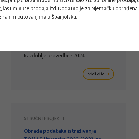
ježja tipična za moderno tržište kao što su: online prodaja, 
Strategija turizma Šibensko-kninske
, last minute prodaja itd. Dodatno je za Njemačku obrađena
županije do 2030. godine
iziranim putovanjima u Španjolsku.
Voditelj projekta
Snježana Boranić Živoder
Naručitelj : Turistička zajednica
Šibensko-kninske županije
Razdoblje provedbe : 2024
Vidi više
STRUČNI PROJEKTI
Obrada podataka istraživanja