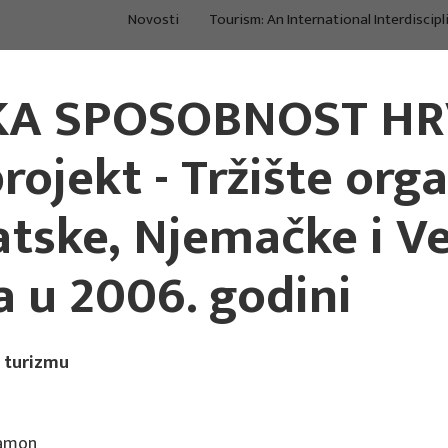
Novosti
Tourism: An International Interdiscipl
O nama
Projekti
Po
A SPOSOBNOST HR
Istraživanje i
Procjene, strategije,
Kon
konzalting u turizmu
međuodnosi
tre
ojekt - Tržište orga
tske, Njemačke i Vel
a u 2006. godini
u turizmu
lamon