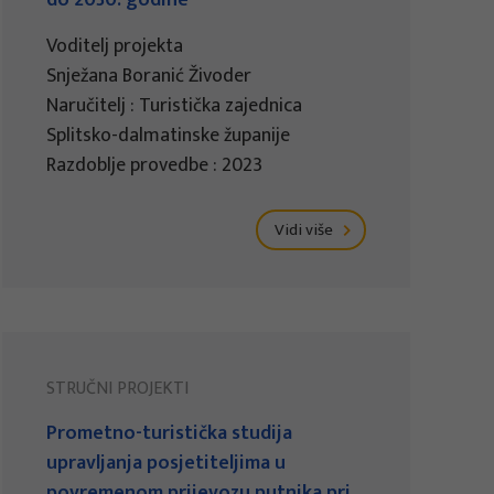
do 2030. godine
Voditelj projekta
Snježana Boranić Živoder
Naručitelj : Turistička zajednica
Splitsko-dalmatinske županije
Razdoblje provedbe : 2023
Vidi više
STRUČNI PROJEKTI
Prometno-turistička studija
upravljanja posjetiteljima u
povremenom prijevozu putnika pri