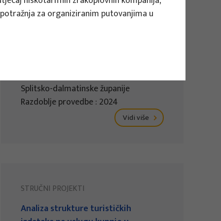
utjecaj niskotarifnih zrakoplovnih kompanija,
Akcijski plan razvoja turizma u
 potražnja za organiziranim putovanjima u
Dalmatinskoj zagori – splitskom
zaleđu
Voditelj projekta
Snježana Boranić Živoder
Naručitelj : Turistička zajednica
Splitsko-dalmatinske županije
Razdoblje provedbe : 2024
Vidi više
STRUČNI PROJEKTI
Analiza strukture turističkih