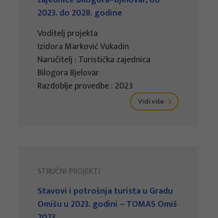
zajednice Bilogora–Bjelovar, od
2023. do 2028. godine
Voditelj projekta
Izidora Marković Vukadin
Naručitelj : Turistička zajednica
Bilogora Bjelovar
Razdoblje provedbe : 2023
Vidi više
STRUČNI PROJEKTI
Stavovi i potrošnja turista u Gradu
Omišu u 2023. godini – TOMAS Omiš
2023.