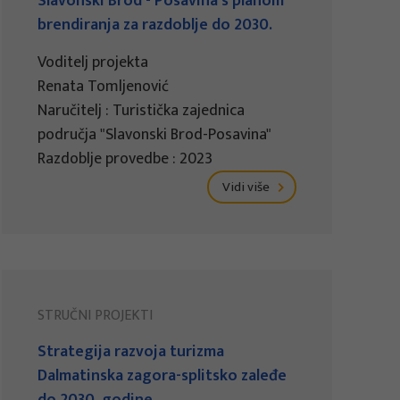
Slavonski Brod - Posavina s planom
brendiranja za razdoblje do 2030.
Voditelj projekta
Renata Tomljenović
Naručitelj : Turistička zajednica
područja "Slavonski Brod-Posavina"
Razdoblje provedbe : 2023
Vidi više
STRUČNI PROJEKTI
Strategija razvoja turizma
Dalmatinska zagora-splitsko zaleđe