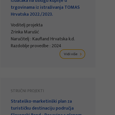
izdataka na uslugu kupnje u
trgovinama iz istraživanja TOMAS
Hrvatska 2022./2023.
Voditelj projekta
Zrinka Marušić
Naručitelj : Kaufland Hrvatska k.d.
Razdoblje provedbe : 2024
Vidi više
STRUČNI PROJEKTI
Strateško-marketinški plan za
turističku destinaciju područja