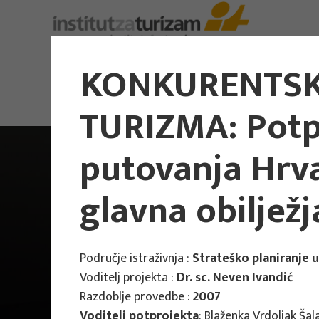
KONKURENTSK
TURIZMA: Potpr
putovanja Hrva
glavna obilježj
Područje istraživnja :
Strateško planiranje 
Voditelj projekta :
Dr. sc. Neven Ivandić
Razdoblje provedbe :
2007
Voditelj potprojekta
: Blaženka Vrdoljak Ša