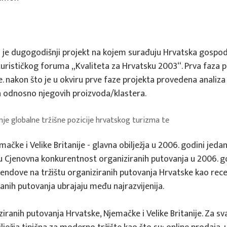
e dugogodišnji projekt na kojem surađuju Hrvatska gospoda
urističkog foruma „Kvaliteta za Hrvatsku 2003“. Prva faza p
 nakon što je u okviru prve faze projekta provedena analiza k
ra odnosno njegovih proizvoda/klastera.
enje globalne tržišne pozicije hrvatskog turizma te
mačke i Velike Britanije - glavna obilježja u 2006. godini jed
 Cjenovna konkurentnost organiziranih putovanja u 2006. go
 i trendove na tržištu organiziranih putovanja Hrvatske kao rec
ranih putovanja ubrajaju među najrazvijenija.
STRUČNI PROJEKTI
aniziranih putovanja Hrvatske, Njemačke i Velike Britanije. Za s