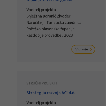
županije do 2030. godine
Voditelj projekta
Snježana Boranić Živoder
Naručitelj : Turistička zajednica
Požeško-slavonske županije
Razdoblje provedbe : 2023
Vidi više
STRUČNI PROJEKTI
Strategija razvoja ACI d.d.
Voditelj projekta