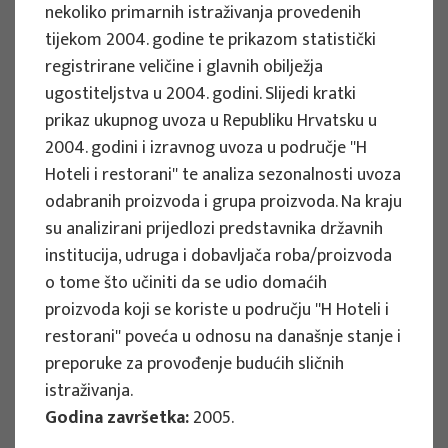
nekoliko primarnih istraživanja provedenih
tijekom 2004. godine te prikazom statistički
EU PROJECTS
registrirane veličine i glavnih obilježja
ugostiteljstva u 2004. godini. Slijedi kratki
Governing sustainable tourism in
prikaz ukupnog uvoza u Republiku Hrvatsku u
territories with high environmental
2004. godini i izravnog uvoza u područje ''H
value - NaTour4CChange
Hoteli i restorani'' te analiza sezonalnosti uvoza
Project manager
odabranih proizvoda i grupa proizvoda. Na kraju
Izidora Marković Vukadin
su analizirani prijedlozi predstavnika državnih
Implementation period : 2024. - 2026.
institucija, udruga i dobavljača roba/proizvoda
o tome što učiniti da se udio domaćih
More
proizvoda koji se koriste u području ''H Hoteli i
restorani'' poveća u odnosu na današnje stanje i
preporuke za provođenje budućih sličnih
istraživanja.
EU PROJECTS
Godina završetka:
2005.
System of satellite accounts of