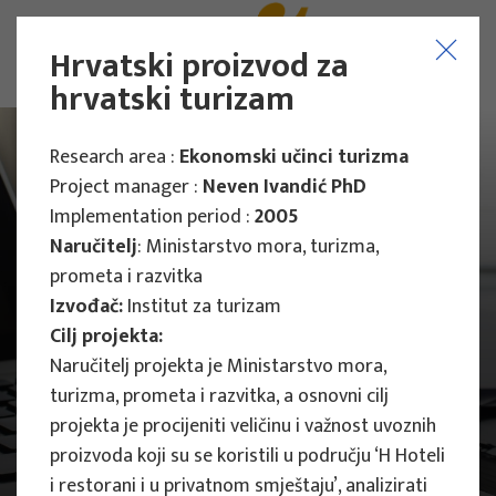
Hrvatski proizvod za
hrvatski turizam
Research area :
Ekonomski učinci turizma
Project manager :
Neven Ivandić PhD
Implementation period :
2005
Naručitelj
: Ministarstvo mora, turizma,
prometa i razvitka
Izvođač:
Institut za turizam
Cilj projekta:
Naručitelj projekta je Ministarstvo mora,
turizma, prometa i razvitka, a osnovni cilj
projekta je procijeniti veličinu i važnost uvoznih
proizvoda koji su se koristili u području ‘H Hoteli
Main Projects
i restorani i u privatnom smještaju’, analizirati