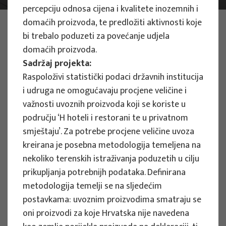
percepciju odnosa cijena i kvalitete inozemnih i
domaćih proizvoda, te predložiti aktivnosti koje
PHOTO:
ILUSTRATIVNA FOTOGRAFIJA
Projects
bi trebalo poduzeti za povećanje udjela
domaćih proizvoda.
Sadržaj projekta:
Raspoloživi statistički podaci državnih institucija
i udruga ne omogućavaju procjene veličine i
važnosti uvoznih proizvoda koji se koriste u
EU PROJECTS
području ‘H hoteli i restorani te u privatnom
smještaju’. Za potrebe procjene veličine uvoza
People Powered Tourism -
kreirana je posebna metodologija temeljena na
empowerment of local communities
nekoliko terenskih istraživanja poduzetih u cilju
through co-designing experience
prikupljanja potrebnijh podataka. Definirana
based transformative travel to
metodologija temelji se na sljedećim
enhance visitor economy
postavkama: uvoznim proizvodima smatraju se
Project manager
oni proizvodi za koje Hrvatska nije navedena
Renata Tomljenović