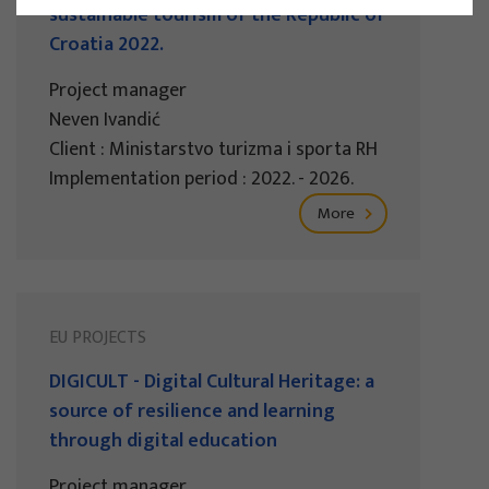
sustainable tourism of the Republic of
Croatia 2022.
Project manager
Neven Ivandić
Client : Ministarstvo turizma i sporta RH
Implementation period : 2022. - 2026.
More
EU PROJECTS
DIGICULT - Digital Cultural Heritage: a
source of resilience and learning
through digital education
Project manager