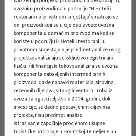
kao zemlja porijekla proizvoda na deklaraciji, tj.
Implementation period : 2025. - 2028.
uvoznim proizvodima u području ''H Hoteli i
restorani i u privatnom smještaju’ smatraju se
More
oni proizvodi koji se u cijelosti uvoze; uvozna
komponenta u domaćim proizvodima koji se
koriste u području H Hoteli i restorani i u
privatnom smještaju nije predmet analize ovog
EU PROJECTS
projekta; analiziraju se isključivo registrirani
REWARD - Retaining and attracting
fizički i/ili financijski tokovi; analizira se uvozna
knowledge workers and skills for
komponenta nabavljenih intermedijarnih
regional development
proizvoda, dakle nabavki materijala, sirovina,
rezervnih dijelova, sitnog inventara i roba iz
Project manager
uvoza za ugostiteljstvo u 2004. godini, dok
Renata Tomljenović
investicije, sukladno postavljenim ciljevima
Implementation period : 2024. - 2027.
projekta, nisu predmet analize.
More
Istraživanje započinje procjenom ukupne
turističke potrošnje u Hrvatskoj temeljene na