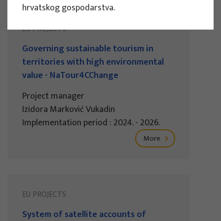
hrvatskog gospodarstva.
EU PROJECTS
Governing sustainable tourism in
territories with high environmental
value - NaTour4CChange
Project manager
Izidora Marković Vukadin
Implementation period : 2024. - 2026.
More
EU PROJECTS
System of satellite accounts of