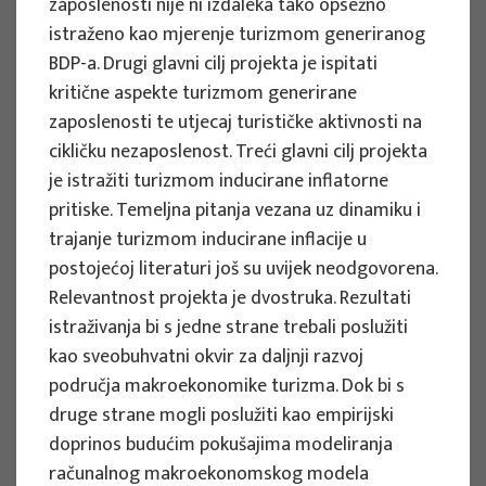
zaposlenosti nije ni izdaleka tako opsežno
Implementation period : 2025. - 2028.
istraženo kao mjerenje turizmom generiranog
BDP-a. Drugi glavni cilj projekta je ispitati
More
kritične aspekte turizmom generirane
zaposlenosti te utjecaj turističke aktivnosti na
cikličku nezaposlenost. Treći glavni cilj projekta
je istražiti turizmom inducirane inflatorne
EU PROJECTS
pritiske. Temeljna pitanja vezana uz dinamiku i
REWARD - Retaining and attracting
trajanje turizmom inducirane inflacije u
knowledge workers and skills for
postojećoj literaturi još su uvijek neodgovorena.
regional development
Relevantnost projekta je dvostruka. Rezultati
istraživanja bi s jedne strane trebali poslužiti
Project manager
kao sveobuhvatni okvir za daljnji razvoj
Renata Tomljenović
područja makroekonomike turizma. Dok bi s
Implementation period : 2024. - 2027.
druge strane mogli poslužiti kao empirijski
More
doprinos budućim pokušajima modeliranja
računalnog makroekonomskog modela