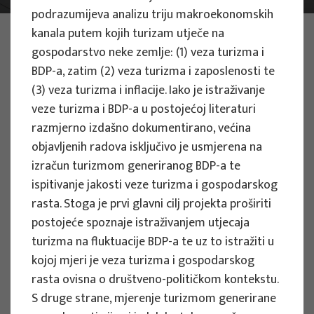
podrazumijeva analizu triju makroekonomskih
PHOTO:
ILUSTRATIVNA FOTOGRAFIJA
kanala putem kojih turizam utječe na
Projects
gospodarstvo neke zemlje: (1) veza turizma i
BDP-a, zatim (2) veza turizma i zaposlenosti te
(3) veza turizma i inflacije. Iako je istraživanje
veze turizma i BDP-a u postojećoj literaturi
razmjerno izdašno dokumentirano, većina
objavljenih radova isključivo je usmjerena na
EU PROJECTS
izračun turizmom generiranog BDP-a te
ispitivanje jakosti veze turizma i gospodarskog
People Powered Tourism -
rasta. Stoga je prvi glavni cilj projekta proširiti
empowerment of local communities
postojeće spoznaje istraživanjem utjecaja
through co-designing experience
turizma na fluktuacije BDP-a te uz to istražiti u
based transformative travel to
kojoj mjeri je veza turizma i gospodarskog
enhance visitor economy
rasta ovisna o društveno-političkom kontekstu.
Project manager
S druge strane, mjerenje turizmom generirane
Renata Tomljenović