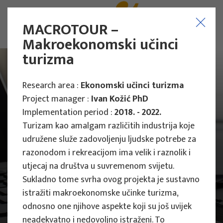
MACROTOUR –
Makroekonomski učinci
turizma
Research area :
Ekonomski učinci turizma
Project manager :
Ivan Kožić PhD
Implementation period :
2018. - 2022.
Turizam kao amalgam različitih industrija koje
udružene služe zadovoljenju ljudske potrebe za
razonodom i rekreacijom ima velik i raznolik i
utjecaj na društva u suvremenom svijetu.
Sukladno tome svrha ovog projekta je sustavno
istražiti makroekonomske učinke turizma,
odnosno one njihove aspekte koji su još uvijek
Main Projects
neadekvatno i nedovoljno istraženi. To