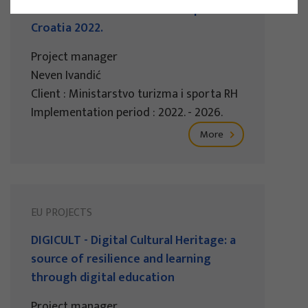
sustainable tourism of the Republic of
Croatia 2022.
Project manager
Neven Ivandić
Client : Ministarstvo turizma i sporta RH
Implementation period : 2022. - 2026.
More
EU PROJECTS
DIGICULT - Digital Cultural Heritage: a
source of resilience and learning
through digital education
Project manager