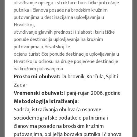
utvrđivanje opsega i strukture turističke potrošnje
Implementation period : 2025. - 2028.
putnika i članova posade na brodskim kružnim
putovanjima u destinacijama uplovljavanja u
More
Hrvatskoj,
utvrđivanje glavnih prednosti i slabosti turističke
ponude destinacija uplovljavanja na kružnim
putovanjima u Hrvatskoj te
EU PROJECTS
ocjenu turističke ponude destinacije uplovljavanja u
Hrvatskoj u odnosu na druge posjećene destinacije
REWARD - Retaining and attracting
na kružnim putovanjima.
knowledge workers and skills for
Prostorni obuhvat:
Dubrovnik, Korčula, Split i
regional development
Zadar
Vremenski obuhvat:
lipanj-rujan 2006. godine
Project manager
Metodologija istraživanja:
Renata Tomljenović
Sadržaj istraživanja obuhvaća osnovne
Implementation period : 2024. - 2027.
sociodemografske podatke o putnicima i
More
članovima posade na brodskim kružnim
putovanjima, obilježja boravka putnika i članova