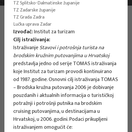
TZ Splitsko-Dalmatinske županije
TZ Zadarske županije
PHOTO:
ILUSTRATIVNA FOTOGRAFIJA
TZ Grada Zadra
Projects
Lučka uprava Zadar
Izvođač:
Institut za turizam
Cilj istraživanja:
Istraživanje
Stavovi i potrošnja turista na
brodskim kružnim putovanjima u Hrvatskoj
predstavlja jedno od serije TOMAS istraživanja
EU PROJECTS
koje Institut za turizam provodi kontinuirano
People Powered Tourism -
od 1987. godine. Osnovni cilj istraživanja TOMAS
empowerment of local communities
– Brodska kružna putovanja 2006 je dobivanje
through co-designing experience
pouzdanih i aktualnih informacija o turističkoj
based transformative travel to
potražnji i potrošnji putnika na brodskim
enhance visitor economy
cruising putovanjima, u destinacijama u
Hrvatskoj, u 2006. godini. Podaci prikupljeni
Project manager
istraživanjem omogućit će:
Renata Tomljenović