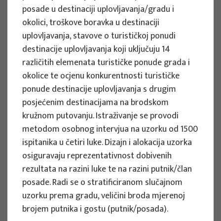
posade u destinaciji uplovljavanja/gradu i
okolici, troškove boravka u destinaciji
EU PROJECTS
uplovljavanja, stavove o turističkoj ponudi
Governing sustainable tourism in
destinacije uplovljavanja koji uključuju 14
territories with high environmental
različitih elemenata turističke ponude grada i
value - NaTour4CChange
okolice te ocjenu konkurentnosti turističke
ponude destinacije uplovljavanja s drugim
Project manager
posjećenim destinacijama na brodskom
Izidora Marković Vukadin
kružnom putovanju. Istraživanje se provodi
Implementation period : 2024. - 2026.
metodom osobnog intervjua na uzorku od 1500
More
ispitanika u četiri luke. Dizajn i alokacija uzorka
osiguravaju reprezentativnost dobivenih
rezultata na razini luke te na razini putnik/član
posade. Radi se o stratificiranom slučajnom
EU PROJECTS
uzorku prema gradu, veličini broda mjerenoj
brojem putnika i gostu (putnik/posada).
System of satellite accounts of