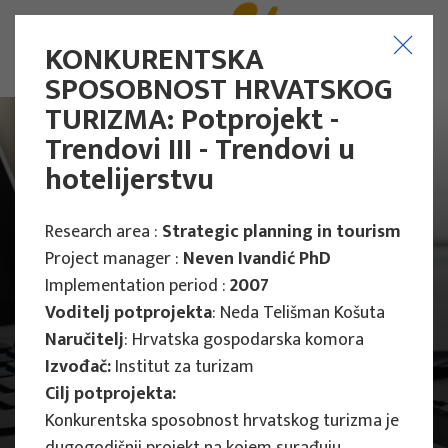
KONKURENTSKA
SPOSOBNOST HRVATSKOG
TURIZMA: Potprojekt -
Trendovi III - Trendovi u
hotelijerstvu
Research area :
Strategic planning in tourism
Project manager :
Neven Ivandić PhD
Implementation period :
2007
Voditelj potprojekta
: Neda Telišman Košuta
Naručitelj
: Hrvatska gospodarska komora
Izvođač:
Institut za turizam
Cilj potprojekta:
Main Projects
Konkurentska sposobnost hrvatskog turizma je