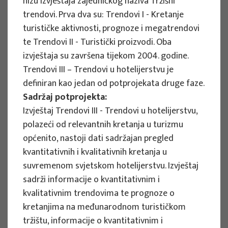
nizu izvještaja zajedničkog naziva Tržišni
Implementation period : 2025. - 2028.
trendovi. Prva dva su: Trendovi I - Kretanje
turističke aktivnosti, prognoze i megatrendovi
More
te Trendovi II - Turistički proizvodi. Oba
izvještaja su završena tijekom 2004. godine.
Trendovi III – Trendovi u hotelijerstvu je
definiran kao jedan od potprojekata druge faze.
EU PROJECTS
Sadržaj potprojekta:
REWARD - Retaining and attracting
Izvještaj Trendovi III - Trendovi u hotelijerstvu,
knowledge workers and skills for
polazeći od relevantnih kretanja u turizmu
regional development
općenito, nastoji dati sadržajan pregled
kvantitativnih i kvalitativnih kretanja u
Project manager
suvremenom svjetskom hotelijerstvu. Izvještaj
Renata Tomljenović
sadrži informacije o kvantitativnim i
Implementation period : 2024. - 2027.
kvalitativnim trendovima te prognoze o
More
kretanjima na međunarodnom turističkom
tržištu, informacije o kvantitativnim i