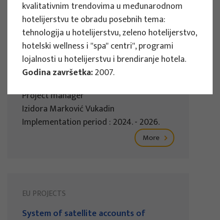
kvalitativnim trendovima u međunarodnom
hotelijerstvu te obradu posebnih tema:
EU PROJECTS
tehnologija u hotelijerstvu, zeleno hotelijerstvo,
hotelski wellness i ''spa'' centri'', programi
Governing sustainable tourism in
lojalnosti u hotelijerstvu i brendiranje hotela.
territories with high environmental
Godina završetka:
2007.
value - NaTour4CChange
Project manager
Izidora Marković Vukadin
Implementation period : 2024. - 2026.
More
EU PROJECTS
System of satellite accounts of