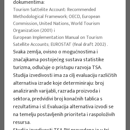
dokumentima:
Implementation period : 2025. - 2028.
Tourism Sattelite Account: Recommended
Methodological Framework; OECD, European
More
Commission, United Nations, World Tourism
Organization (2001) i
European Implementation Manual on Tourism
Satellite Accounts; EUROSTAT (final draft 2002) .
EU PROJECTS
Svaka zemlja, ovisno o mogućnostima i
značajkama postojećeg sustava statistike
REWARD - Retaining and attracting
turizma, odlučuje o pristupu razvoja TSA.
knowledge workers and skills for
Studija izvedivosti ima za cilj evaluaciju različitih
regional development
alternativa izrade koje determiniraju: broj
Project manager
analiziranih varijabli, razrada proizvoda i
Renata Tomljenović
sektora, predvidivi broj konačnih tablica s
Implementation period : 2024. - 2027.
rezultatima i sl. Evaluacija alternativa izvodi se
na temelju postavljenih prioriteta i raspoloživih
More
resursa.