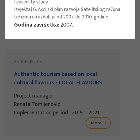
feasibility study
Ives Vodanović Lukić
Izvještaj 6. Akcijski plan razvoja Satelitskog računa
Implementation period : 2022. - 2024.
turizma u razdoblju od 2007. do 2010. godine
Godina završetka:
2007.
More
EU PROJECTS
Authentic tourism based on local
cultural flavours - LOCAL FLAVOURS
Project manager
Renata Tomljenović
Implementation period : 2019. – 2021.
More