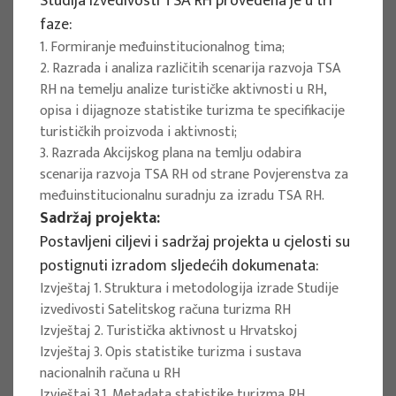
Studija izvedivosti TSA RH provedena je u tri
faze:
1. Formiranje međuinstitucionalnog tima;
EU PROJECTS
2. Razrada i analiza različitih scenarija razvoja TSA
Governing sustainable tourism in
RH na temelju analize turističke aktivnosti u RH,
territories with high environmental
opisa i dijagnoze statistike turizma te specifikacije
turističkih proizvoda i aktivnosti;
value - NaTour4CChange
3. Razrada Akcijskog plana na temlju odabira
Project manager
scenarija razvoja TSA RH od strane Povjerenstva za
Izidora Marković Vukadin
međuinstitucionalnu suradnju za izradu TSA RH.
Sadržaj projekta:
Implementation period : 2024. - 2026.
Postavljeni ciljevi i sadržaj projekta u cjelosti su
More
postignuti izradom sljedećih dokumenata:
Izvještaj 1. Struktura i metodologija izrade Studije
izvedivosti Satelitskog računa turizma RH
Izvještaj 2. Turistička aktivnost u Hrvatskoj
EU PROJECTS
Izvještaj 3. Opis statistike turizma i sustava
nacionalnih računa u RH
System of satellite accounts of
Izvještaj 3.1. Metadata statistike turizma RH