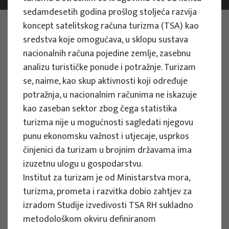
sedamdesetih godina prošlog stoljeća razvija
PHOTO:
ILUSTRATIVNA FOTOGRAFIJA
koncept satelitskog računa turizma (TSA) kao
Projects
sredstva koje omogućava, u sklopu sustava
nacionalnih računa pojedine zemlje, zasebnu
analizu turističke ponude i potražnje. Turizam
se, naime, kao skup aktivnosti koji određuje
potražnja, u nacionalnim računima ne iskazuje
kao zaseban sektor zbog čega statistika
EU PROJECTS
turizma nije u mogućnosti sagledati njegovu
punu ekonomsku važnost i utjecaje, usprkos
People Powered Tourism -
činjenici da turizam u brojnim državama ima
empowerment of local communities
izuzetnu ulogu u gospodarstvu.
through co-designing experience
Institut za turizam je od Ministarstva mora,
based transformative travel to
turizma, prometa i razvitka dobio zahtjev za
enhance visitor economy
izradom Studije izvedivosti TSA RH sukladno
Project manager
metodološkom okviru definiranom
Renata Tomljenović