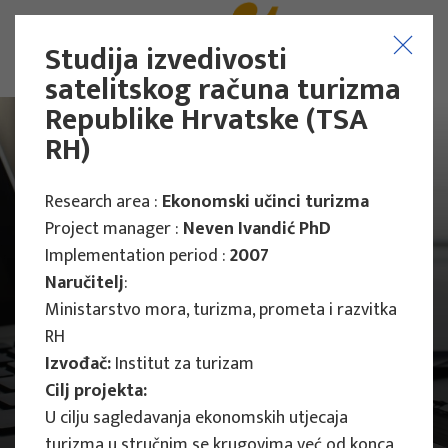
Studija izvedivosti
satelitskog računa turizma
Republike Hrvatske (TSA
RH)
Research area :
Ekonomski učinci turizma
Project manager :
Neven Ivandić PhD
Implementation period :
2007
Naručitelj
:
Ministarstvo mora, turizma, prometa i razvitka
RH
Izvođač:
Institut za turizam
Cilj projekta:
Main Projects
U cilju sagledavanja ekonomskih utjecaja
turizma u stručnim se krugovima već od konca