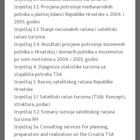
sustainable tourism of the Republic of
Izvještaj 3.2. Procjena potrošnje međunarodnih
Croatia 2022.
putnika u platnoj bilanci Republike Hrvatske u 2004. i
2005. godini
Project manager
Izvještaj 3.3. Stanje nacionalnih računa i satelitski
Neven Ivandić
računi turizma
Client : Ministarstvo turizma i sporta RH
Izvještaj 3.4. Rezultati procjene potrošnje inozemnih
Implementation period : 2022. - 2026.
putnika u Hrvatskoj i domaćih putnika u inozemstvu
po svim motivima u 2004. i 2005. godini
More
Izvještaj 4. Dijagnoza statistike turizma sa
stajališta potreba TSA
Izvještaj 5. Razvoj satelitskog računa Republike
Hrvatske
EU PROJECTS
Izvještaj 5.1. Satelitski račun turizma (TSA): Koncepti,
struktura, podaci
DIGICULT - Digital Cultural Heritage: a
Izvještaj 5.2. Scenarij razvoja satelitskog računa
source of resilience and learning
turizma RH
through digital education
Izvještaj 5a. Consulting services for planning,
preparation and realization on the Croatia TSA
Project manager